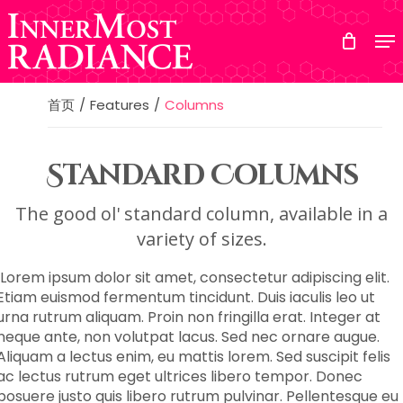
Skip
to
main
content
首页
Features
Columns
Standard Columns
The good ol' standard column, available in a
variety of sizes.
Lorem ipsum dolor sit amet, consectetur adipiscing elit.
Etiam euismod fermentum tincidunt. Duis iaculis leo ut
urna rutrum aliquam. Proin non fringilla erat. Integer at
neque ante, non volutpat lacus. Sed nec ornare augue.
Aliquam a lectus enim, eu mattis lorem. Sed suscipit felis
ac lectus rutrum eget ultrices libero tempor. Donec
posuere justo quis libero rutrum pulvinar. Pellentesque eu