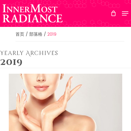
Skip
to
main
content
首页
部落格
2019
Yearly Archives
2019